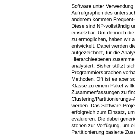
Software unter Verwendung
Aufrufgraphen des untersuc
anderem kommen Frequent-S
Diese sind NP-vollständig 
einsetzbar. Um dennoch die 
zu ermöglichen, haben wir 
entwickelt. Dabei werden d
aufgezeichnet, für die Anal
Hierarchieebenen zusamme
analysiert. Bisher stützt si
Programmiersprachen vorhan
Methoden. Oft ist es aber s
Klasse zu einem Paket willkü
Zusammenfassungen zu finde
Clustering/Partitionierungs-
werden. Das Software-Projek
erfolgreich zum Einsatz, um 
evaluieren. Die dabei gene
stehen zur Verfügung, um ei
Partitionierung basierte Z