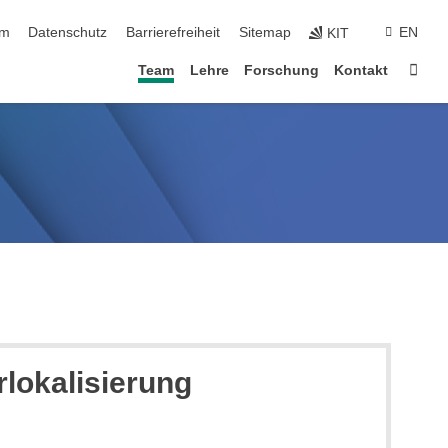
ringen
um
Datenschutz
Barrierefreiheit
Sitemap
EN
KIT
Star
Team
Lehre
Forschung
Kontakt
rlokalisierung