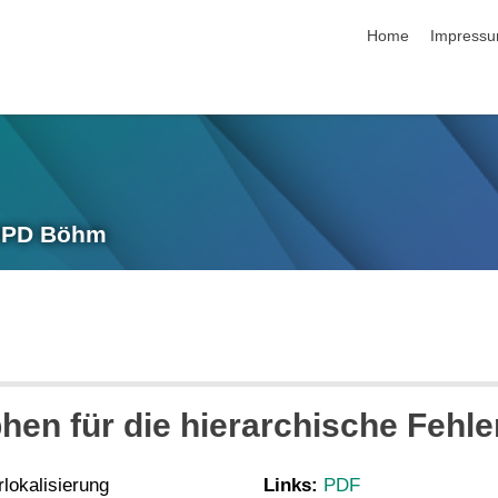
Navigation übersp
Home
Impress
 IPD Böhm
hen für die hierarchische Fehle
lokalisierung
Links:
PDF