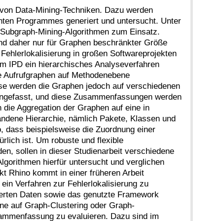
 von Data-Mining-Techniken. Dazu werden
hten Programmes generiert und untersucht. Unter
ubgraph-Mining-Algorithmen zum Einsatz.
und daher nur für Graphen beschränkter Größe
Fehlerlokalisierung in großen Softwareprojekten
am IPD ein hierarchisches Analyseverfahren
ie Aufrufgraphen auf Methodenebene
yse werden die Graphen jedoch auf verschiedenen
ngefasst, und diese Zusammenfassungen werden
ch die Aggregation der Graphen auf eine in
dene Hierarchie, nämlich Pakete, Klassen und
o, dass beispielsweise die Zuordnung einer
rlich ist. Um robuste und flexible
n, sollen in dieser Studienarbeit verschiedene
Algorithmen hierfür untersucht und verglichen
t Rhino kommt in einer früheren Arbeit
ein Verfahren zur Fehlerlokalisierung zu
rierten Daten sowie das genutzte Framework
ne auf Graph-Clustering oder Graph-
usammenfassung zu evaluieren. Dazu sind im