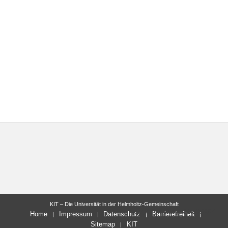
KIT – Die Universität in der Helmholtz-Gemeinschaft
letzte Änderung: 21.10.2024
Home
Impressum
Datenschutz
Barrierefreiheit
Sitemap
KIT